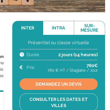
SUR-
INTER
INTRA
MESURE
Présentiel ou classe virtuelle
Durée
2 jours (14 heures)
on
ne
760€
Prix
é,
760 € HT / Stagiaire / Jour
es
DEMANDEZ UN DEVIS
CONSULTER LES DATES ET
VILLES