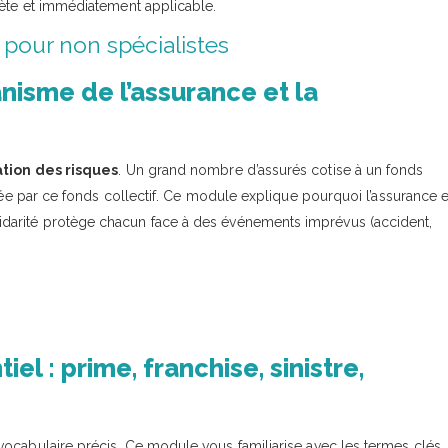
rète et immédiatement applicable.
pour non spécialistes
isme de l’assurance et la
tion des risques
. Un grand nombre d’assurés cotise à un fonds
ncée par ce fonds collectif. Ce module explique pourquoi l’assurance e
darité protège chacun face à des événements imprévus (accident,
l : prime, franchise, sinistre,
vocabulaire précis. Ce module vous familiarise avec les termes clés