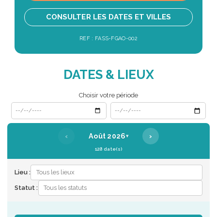
CONSULTER LES DATES ET VILLES
REF : FASS-FGAO-002
DATES & LIEUX
Choisir votre période
Date de début
Date de fin
‹
›
Août 2026
▾
128 date(s)
Lieu :
Statut :