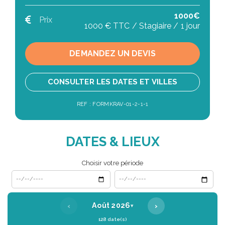
1000€
Prix
1000 € TTC / Stagiaire / 1 jour
DEMANDEZ UN DEVIS
CONSULTER LES DATES ET VILLES
REF : FORMKRAV-01-2-1-1
DATES & LIEUX
Choisir votre période
Date de début
Date de fin
‹
›
Août 2026
▾
128 date(s)