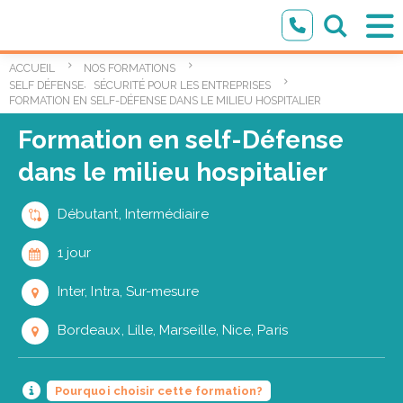
ACCUEIL
NOS FORMATIONS
,
SELF DÉFENSE
SÉCURITÉ POUR LES ENTREPRISES
FORMATION EN SELF-DÉFENSE DANS LE MILIEU HOSPITALIER
Formation en self-Défense
dans le milieu hospitalier
Débutant, Intermédiaire
1 jour
Inter, Intra, Sur-mesure
Bordeaux, Lille, Marseille, Nice, Paris
Pourquoi choisir cette formation?