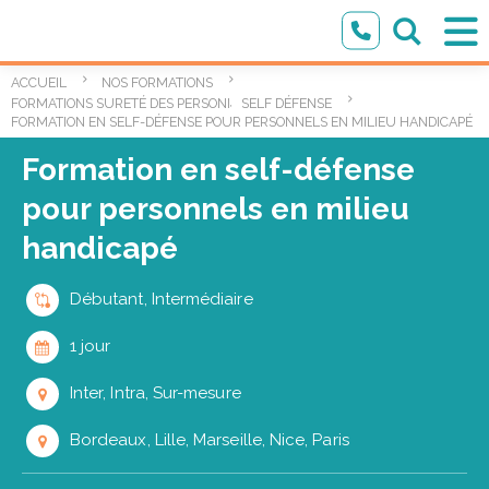
ACCUEIL
NOS FORMATIONS
,
FORMATIONS SURETÉ DES PERSONNES
SELF DÉFENSE
FORMATION EN SELF-DÉFENSE POUR PERSONNELS EN MILIEU HANDICAPÉ
Formation en self-défense
pour personnels en milieu
handicapé
Débutant, Intermédiaire
1 jour
Inter, Intra, Sur-mesure
Bordeaux, Lille, Marseille, Nice, Paris