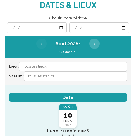
DATES & LIEUX
Choisir votre période
Date de début
Date de fin
‹
›
Août 2026
▾
128 date(s)
Lieu :
Statut :
Date
AOÛT
10
LUNDI
2026
Lundi 10 août 2026
(1 jour)