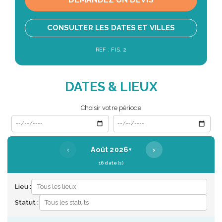
CONSULTER LES DATES ET VILLES
REF : FIS. 2
DATES & LIEUX
Choisir votre période
Date de début
Date de fin
‹
›
Août 2026
▾
16 date(s)
Lieu :
Statut :