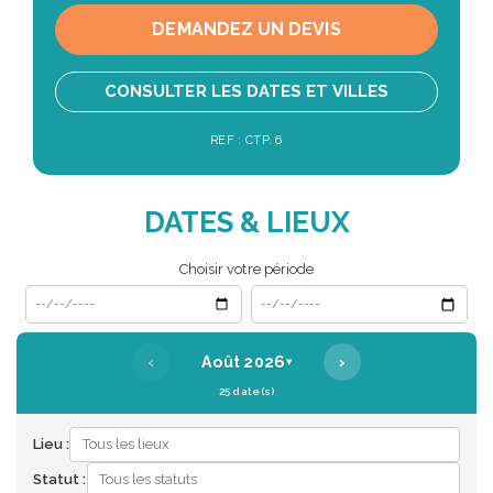
DEMANDEZ UN DEVIS
CONSULTER LES DATES ET VILLES
REF : CTP. 6
DATES & LIEUX
Choisir votre période
Date de début
Date de fin
‹
›
Août 2026
▾
25 date(s)
Lieu :
Statut :