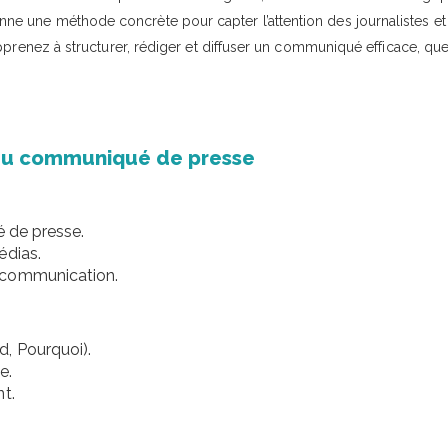
e une méthode concrète pour capter l’attention des journalistes et
pprenez à structurer, rédiger et diffuser un communiqué efficace, que
 du communiqué de presse
é de presse.
édias.
 communication.
, Pourquoi).
e.
t.