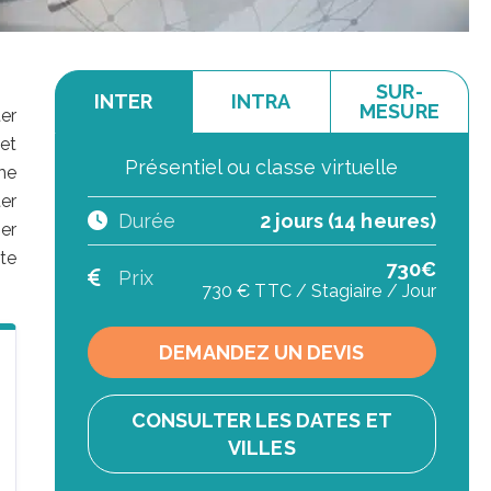
SUR-
INTER
INTRA
MESURE
er
et
Présentiel ou classe virtuelle
he
er
Durée
2 jours (14 heures)
er
te
730€
Prix
730 € TTC / Stagiaire / Jour
DEMANDEZ UN DEVIS
CONSULTER LES DATES ET
VILLES