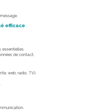
e message.
ué efficace
 essentielles.
données de contact.
te, web, radio, TV).
.
communication.