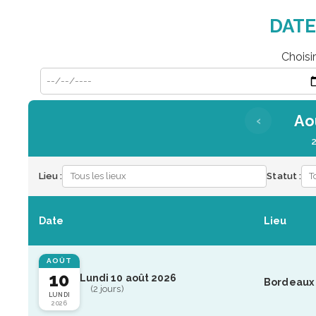
DATE
Choisi
Ao
‹
Lieu :
Statut :
Date
Lieu
AOÛT
10
Lundi 10 août 2026
Bordeaux
(2 jours)
LUNDI
2026