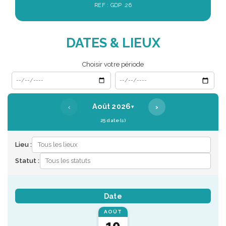
REF : GDP .26
DATES & LIEUX
Choisir votre période
Date de début
Date de fin
‹
›
Août 2026
▾
25 date(s)
Lieu :
Statut :
Date
AOÛT
10