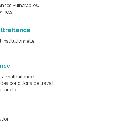
onnes vulnérables.
onnels.
.
altraitance
institutionnelle.
ance
la maltraitance.
des conditions de travail.
ionnelle.
ation.