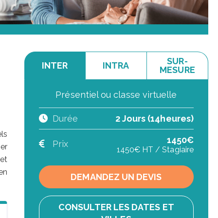
SUR-
INTER
INTRA
MESURE
Présentiel ou classe virtuelle
Durée
2 Jours (14heures)
els
1450€
Prix
ser
1450€ HT / Stagiaire
et
en
DEMANDEZ UN DEVIS
CONSULTER LES DATES ET