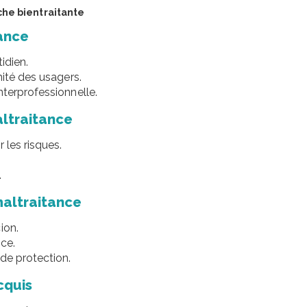
che bientraitante
tance
idien.
nité des usagers.
nterprofessionnelle.
altraitance
 les risques.
.
maltraitance
ion.
ce.
 de protection.
cquis