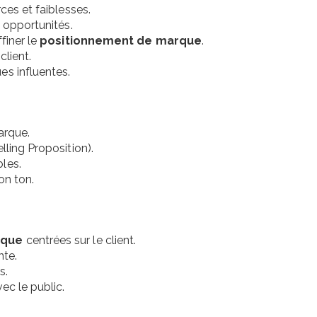
ces et faiblesses.
s opportunités.
finer le
positionnement de marque
.
client.
es influentes.
arque.
lling Proposition).
les.
on ton.
rque
centrées sur le client.
nte.
s.
ec le public.