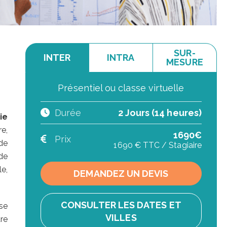
SUR-
INTER
INTRA
MESURE
Présentiel ou classe virtuelle
Durée
2 Jours (14 heures)
ie
e,
1690€
Prix
de
1690 € TTC / Stagiaire
 de
le,
DEMANDEZ UN DEVIS
CONSULTER LES DATES ET
se
VILLES
re