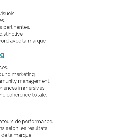
isuels.
es.
s pertinentes.
istinctive.
ccord avec la marque.
ng
ces.
bound marketing.
community management.
ériences immersives.
une cohérence totale.
cateurs de performance.
ns selon les résultats.
n de la marque.