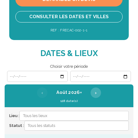
CONSULTER LES DATES ET VILLES
REF : FRECAC-002-1-1
DATES & LIEUX
Choisir votre période
Date de début
Date de fin
‹
›
Août 2026
▾
128 date(s)
Lieu :
Statut :