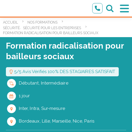
ACCUEIL
NOS FORMATIONS
,
SÉCURITÉ
SÉCURITÉ POUR LES ENTREPRISES
FORMATION RADICALISATION POUR BAILLEURS SOCIAUX
Formation radicalisation pour
bailleurs sociaux
5/5 Avis Vérifiés 100% DES STAGIAIRES SATISFAIT
Débutant, Intermédiaire
1 jour
Inter, Intra, Sur-mesure
Bordeaux, Lille, Marseille, Nice, Paris