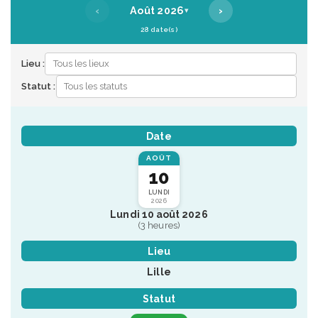
‹
›
Août 2026
▾
28 date(s)
Lieu :
Statut :
Date
AOÛT
10
LUNDI
2026
Lundi 10 août 2026
(3 heures)
Lieu
Lille
Statut