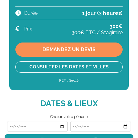
Durée
1 jour (3 heures)
300€
Prix
300€ TTC / Stagiraire
DEMANDEZ UN DEVIS
CONSULTER LES DATES ET VILLES
REF : Sec18
DATES & LIEUX
Choisir votre période
Date de début
Date de fin