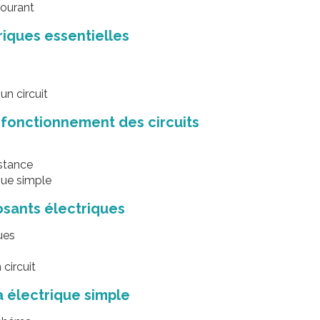
courant
riques essentielles
un circuit
 fonctionnement des circuits
istance
que simple
osants électriques
ques
s
 circuit
 électrique simple