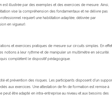
n est illustrée par des exemples et des exercices de mesure. Ainsi,
initiation vise la compréhension des fondamentaux et ne délivre pas
professionnel requiert une habilitation adaptée, délivrée par
sion en vigueur).
tions et exercices pratiques de mesure sur circuits simples. En effet
es notions à leur rythme et de manipuler un multimètre en sécurité.
cquis complètent le dispositif pédagogique.
ité et prévention des risques. Les participants disposent d’un suppor
iés aux exercices. Une attestation de fin de formation est remise à
e peut être adapté en intra-entreprise au niveau et aux besoins des