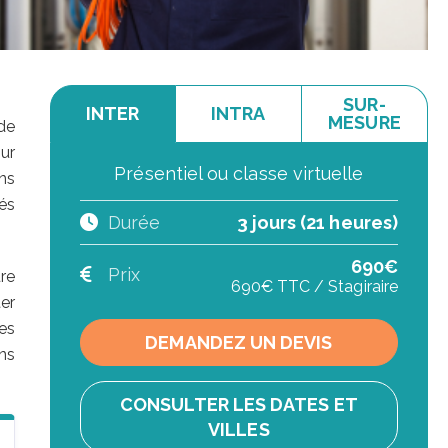
SUR-
INTER
INTRA
MESURE
de
ur
Présentiel ou classe virtuelle
ns
és
Durée
3 jours (21 heures)
690€
Prix
re
690€ TTC / Stagiraire
er
es
DEMANDEZ UN DEVIS
ns
CONSULTER LES DATES ET
VILLES