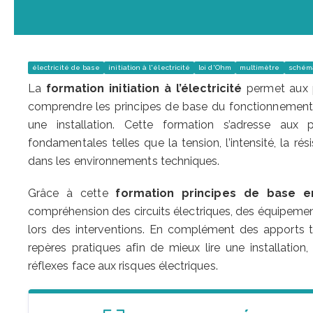
électricité de base
initiation à l'électricité
loi d'Ohm
multimètre
schéma
La
formation initiation à l’électricité
permet aux pa
comprendre les principes de base du fonctionnement él
une installation. Cette formation s’adresse aux 
fondamentales telles que la tension, l’intensité, la r
dans les environnements techniques.
Grâce à cette
formation principes de base en
compréhension des circuits électriques, des équipemen
lors des interventions. En complément des apports t
repères pratiques afin de mieux lire une installatio
réflexes face aux risques électriques.