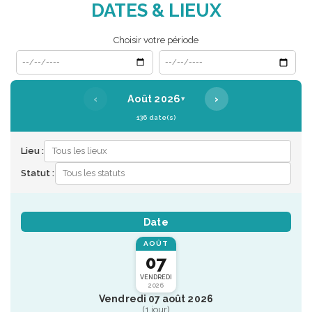
DATES & LIEUX
Choisir votre période
Date de début
Date de fin
‹
›
Août 2026
▾
136 date(s)
Lieu :
Statut :
Date
AOÛT
07
VENDREDI
2026
Vendredi 07 août 2026
(1 jour)