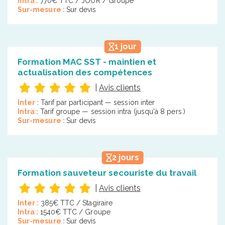
Intra :
770€ TTC / JOUR / Groupe
Sur-mesure :
Sur devis
1 jour
Formation MAC SST - maintien et
actualisation des compétences
|
Avis clients
Inter :
Tarif par participant — session inter
Intra :
Tarif groupe — session intra (jusqu'à 8 pers.)
Sur-mesure :
Sur devis
2 jours
Formation sauveteur secouriste du travail
|
Avis clients
Inter :
385€ TTC / Stagiraire
Intra :
1540€ TTC / Groupe
Sur-mesure :
Sur devis