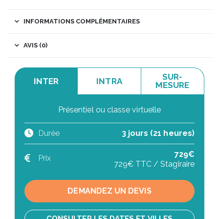
INFORMATIONS COMPLÉMENTAIRES
AVIS (0)
SUR-
INTER
INTRA
MESURE
Présentiel ou classe virtuelle
Durée
3 jours (21 heures)
729€
Prix
729€ TTC / Stagiraire
DEMANDEZ UN DEVIS
CONSULTER LES DATES ET VILLES