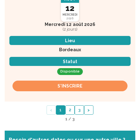
12
MERCREDI
2026
Mercredi 12 août 2026
(2 jours)
Lieu
Bordeaux
Statut
Disponible
S'INSCRIRE
‹
›
1
2
3
1 / 3
Besoin d'autres dates ou sur une autre ville ?