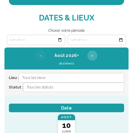
DATES & LIEUX
Choisir votre période
Date de début
Date de fin
‹
›
Août 2026
▾
25 date(s)
Lieu :
Statut :
Date
AOÛT
10
LUNDI