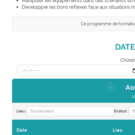
Manipuler les équipements dans des scénarios sim
Développer les bons réflexes face aux situations 
Ce programme de formation
DATE
Choisi
Ao
‹
1
Lieu :
Statut :
Date
Lieu