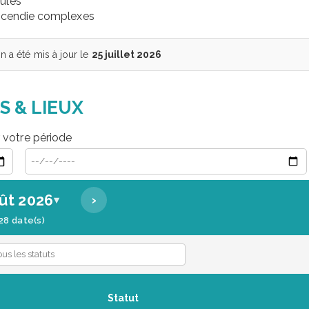
ulés
incendie complexes
 a été mis à jour le
25 juillet 2026
S & LIEUX
r votre période
Date de début
Date de fin
ût 2026
›
▾
28 date(s)
Statut