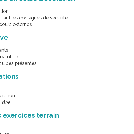
ation
ctant les consignes de sécurité
ecours externes
ive
ants
rvention
équipes présentes
ations
pération
istre
 exercices terrain