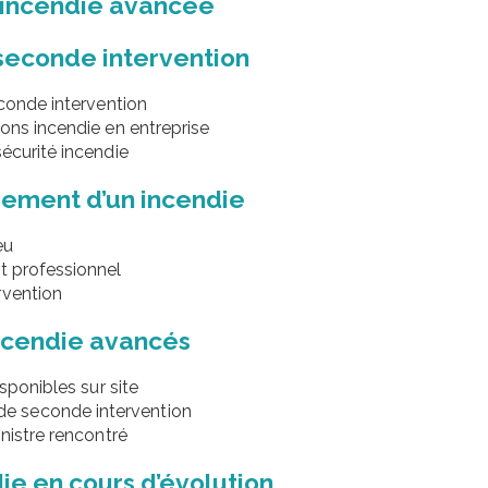
 incendie avancée
 seconde intervention
econde intervention
ions incendie en entreprise
écurité incendie
pement d’un incendie
eu
t professionnel
rvention
incendie avancés
sponibles sur site
e seconde intervention
inistre rencontré
ie en cours d’évolution