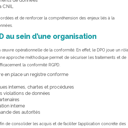
tements de données
a CNIL
abordées et de renforcer la compréhension des enjeux liés à la
onnées.
PD au sein d’une organisation
 œuvre opérationnelle de la conformité. En effet, le DPO joue un rôl
, une approche méthodique permet de sécuriser les traitements et de
r efficacement la conformité RGPD.
re en place un registre conforme
ques internes, chartes et procédures
des violations de données
artenaires
tion interne
ande des autorités
afin de consolider les acquis et de faciliter l’application concrète des