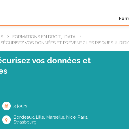
For
NS
FORMATIONS EN DROIT
,
DATA
: SÉCURISEZ VOS DONNÉES ET PRÉVENEZ LES RISQUES JURID
écurisez vos données et
es
3 jours
Bordeaux, Lille, Marseille, Nice, Paris,
Strasbourg