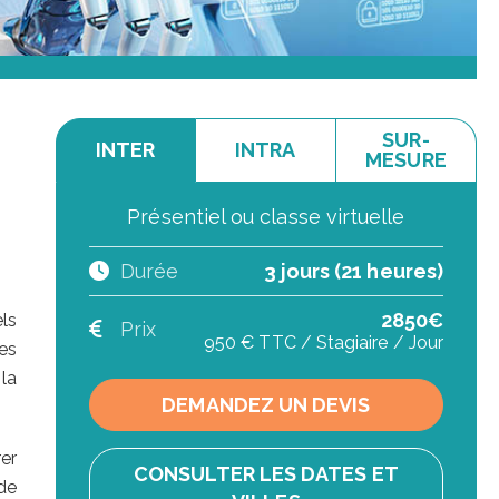
SUR-
INTER
INTRA
MESURE
Présentiel ou classe virtuelle
Durée
3 jours (21 heures)
2850€
ls
Prix
950 € TTC / Stagiaire / Jour
es
 la
DEMANDEZ UN DEVIS
er
CONSULTER LES DATES ET
 de