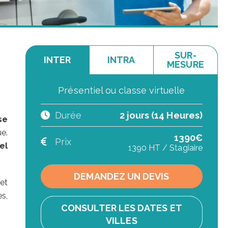
SUR-
INTER
INTRA
MESURE
Présentiel ou classe virtuelle
Durée
2 jours (14 Heures)
se
e.
1390€
Prix
el
1390 HT / Stagiaire
DEMANDEZ UN DEVIS
 et
s,
CONSULTER LES DATES ET
VILLES