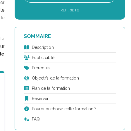
er
le
REF : GDT.2
de
SOMMAIRE
 la
ur
Description
de
Public ciblé
Prérequis
Objectifs de la formation
Plan de la formation
Réserver
Pourquoi choisir cette formation ?
FAQ