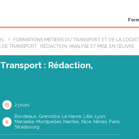
For
NS
FORMATIONS MÉTIERS DU TRANSPORT ET DE LA LOGIS
 DE TRANSPORT : RÉDACTION, ANALYSE ET MISE EN ŒUVRE
Transport : Rédaction,
2 jours
Bordeaux, Grenoble, Le Havre, Lille, Lyon,
Marseille, Montpellier, Nantes, Nice, Nîmes, Paris,
Strasbourg