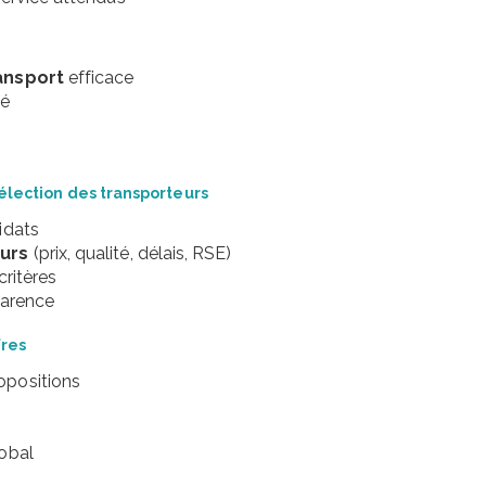
ansport
efficace
té
sélection des transporteurs
idats
eurs
(prix, qualité, délais, RSE)
critères
parence
fres
opositions
obal