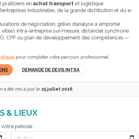
t praticiens en
achat transport
et logistique
’entreprises industrielles, de la grande distribution et du e-
imulations de négociation, grilles d’analyse à emporter
s villes), intra-entreprise sur-mesure, distanciel synchrone
 OPCO, CPF ou plan de développement des compétences —
istique
pour compléter votre parcours professionnel.
ONS
DEMANDE DE DEVIS INTRA
 a été mis à jour le
25 juillet 2026
S & LIEUX
r votre période
Date de début
Date de fin