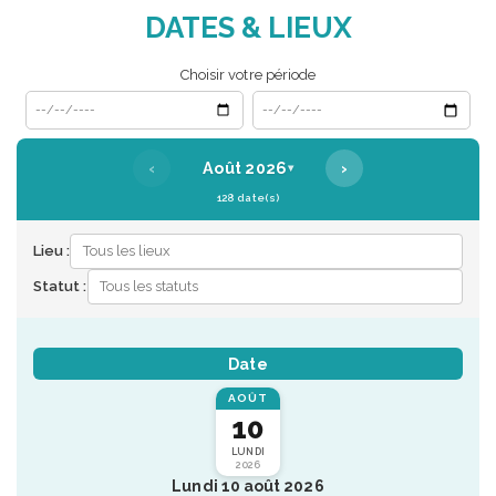
DATES & LIEUX
Choisir votre période
Date de début
Date de fin
‹
›
Août 2026
▾
128 date(s)
Lieu :
Statut :
Date
AOÛT
10
LUNDI
2026
Lundi 10 août 2026