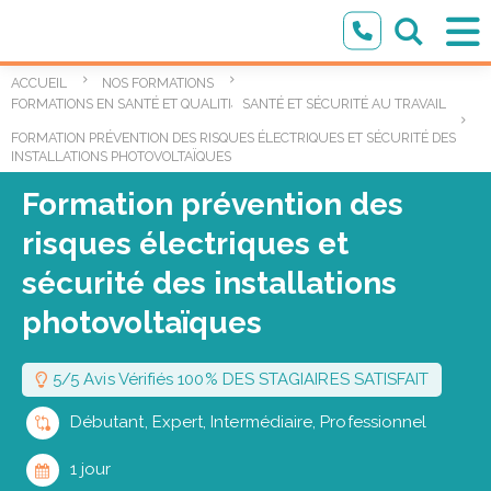
ACCUEIL
NOS FORMATIONS
,
FORMATIONS EN SANTÉ ET QUALITÉ DE VIE AU TRAVAIL
SANTÉ ET SÉCURITÉ AU TRAVAIL
FORMATION PRÉVENTION DES RISQUES ÉLECTRIQUES ET SÉCURITÉ DES
INSTALLATIONS PHOTOVOLTAÏQUES
Formation prévention des
risques électriques et
sécurité des installations
photovoltaïques
5/5 Avis Vérifiés 100% DES STAGIAIRES SATISFAIT
Débutant, Expert, Intermédiaire, Professionnel
1 jour