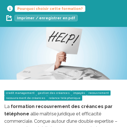
Pourquoi choisir cette formation?
Imprimer / enregistrer en pdf
credit management
gestion des créances
impayés
recouvrement
recouvrement de créances
relance téléphonique
La
formation recouvrement des créances par
téléphone
allie maîtrise juridique et efficacité
commerciale. Conçue autour d’une double expertise –