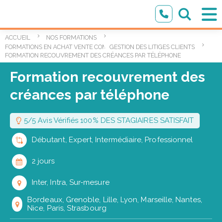
ACCUEIL
NOS FORMATIONS
,
FORMATIONS EN ACHAT VENTE COMMERCIAL
GESTION DES LITIGES CLIENTS
FORMATION RECOUVREMENT DES CRÉANCES PAR TÉLÉPHONE
Formation recouvrement des
créances par téléphone
5/5 Avis Vérifiés 100% DES STAGIAIRES SATISFAIT
Débutant, Expert, Intermédiaire, Professionnel
2 jours
Inter, Intra, Sur-mesure
Bordeaux, Grenoble, Lille, Lyon, Marseille, Nantes,
Nice, Paris, Strasbourg