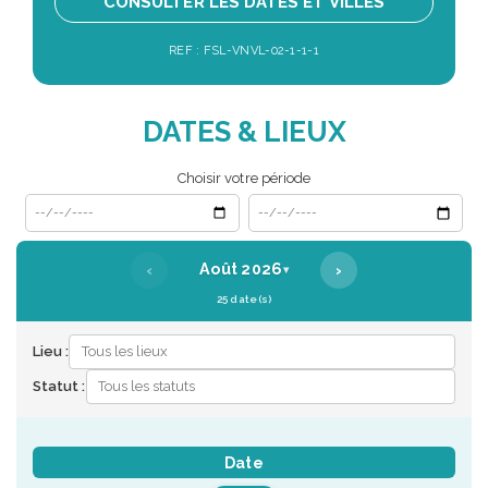
CONSULTER LES DATES ET VILLES
REF : FSL-VNVL-02-1-1-1
DATES & LIEUX
Choisir votre période
Date de début
Date de fin
‹
›
Août 2026
▾
25 date(s)
Lieu :
Statut :
Date