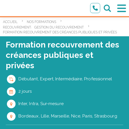
ACCUEIL
NOS FORMATIONS
,
RECOUVREMENT
GESTION DU RECOUVREMENT
FORMATION RECOUVREMENT DES CRÉANCES PUBLIQUES ET PRIVÉES
Formation recouvrement des
créances publiques et
privées
Débutant, Expert, Intermédiaire, Professionnel
2 jours
Inter, Intra, Sur-mesure
Bordeaux, Lille, Marseille, Nice, Paris, Strasbourg