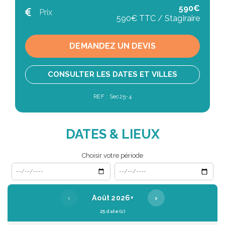
590€
Prix
590€ TTC / Stagiraire
DEMANDEZ UN DEVIS
CONSULTER LES DATES ET VILLES
REF : Sec25-4
DATES & LIEUX
Choisir votre période
Date de début
Date de fin
‹
›
Août 2026
▾
25 date(s)