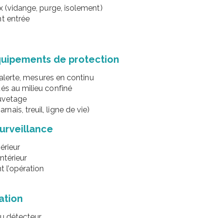
x (vidange, purge, isolement)
nt entrée
quipements de protection
d’alerte, mesures en continu
és au milieu confiné
auvetage
ais, treuil, ligne de vie)
urveillance
érieur
ntérieur
 l’opération
ation
du détecteur