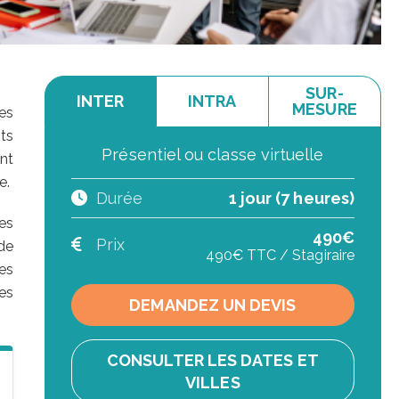
SUR-
INTER
INTRA
MESURE
es
ts
Présentiel ou classe virtuelle
nt
e.
Durée
1 jour (7 heures)
les
490€
Prix
de
490€ TTC / Stagiraire
es
les
DEMANDEZ UN DEVIS
CONSULTER LES DATES ET
VILLES