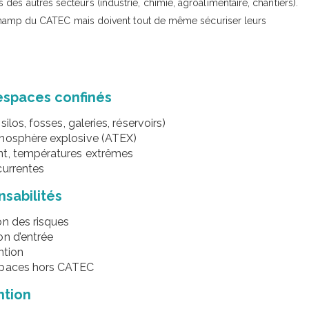
des autres secteurs (industrie, chimie, agroalimentaire, chantiers).
le champ du CATEC mais doivent tout de même sécuriser leurs
espaces confinés
ilos, fosses, galeries, réservoirs)
tmosphère explosive (ATEX)
nt, températures extrêmes
currentes
sabilités
on des risques
on d’entrée
ntion
espaces hors CATEC
ntion