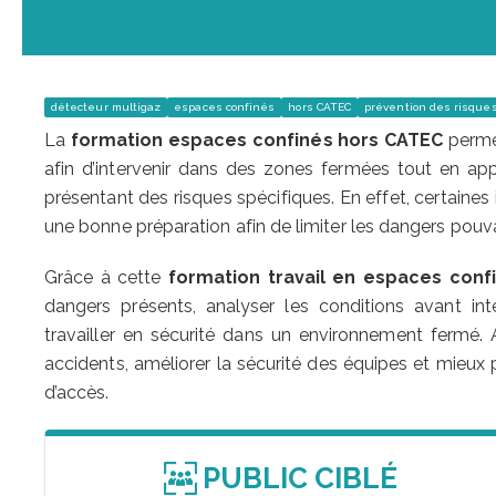
détecteur multigaz
espaces confinés
hors CATEC
prévention des risque
La
formation espaces confinés hors CATEC
permet
afin d’intervenir dans des zones fermées tout en ap
présentant des risques spécifiques. En effet, certain
une bonne préparation afin de limiter les dangers pouvan
Grâce à cette
formation travail en espaces conf
dangers présents, analyser les conditions avant in
travailler en sécurité dans un environnement fermé. 
accidents, améliorer la sécurité des équipes et mieux p
d’accès.
PUBLIC CIBLÉ