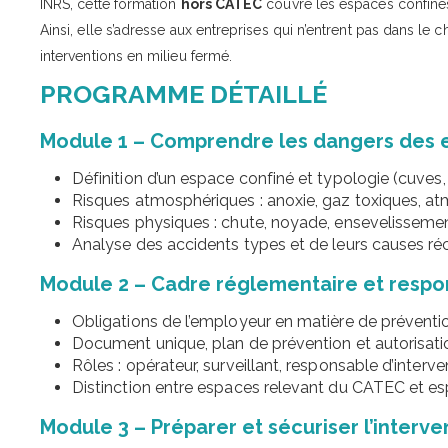
INRS, cette formation
hors CATEC
couvre les espaces confinés 
Ainsi, elle s’adresse aux entreprises qui n’entrent pas dans 
interventions en milieu fermé.
PROGRAMME DÉTAILLÉ
Module 1 – Comprendre les dangers des 
Définition d’un espace confiné et typologie (cuves, s
Risques atmosphériques : anoxie, gaz toxiques, a
Risques physiques : chute, noyade, ensevelisseme
Analyse des accidents types et de leurs causes ré
Module 2 – Cadre réglementaire et respon
Obligations de l’employeur en matière de préventi
Document unique, plan de prévention et autorisati
Rôles : opérateur, surveillant, responsable d’interve
Distinction entre espaces relevant du CATEC et 
Module 3 – Préparer et sécuriser l’interve