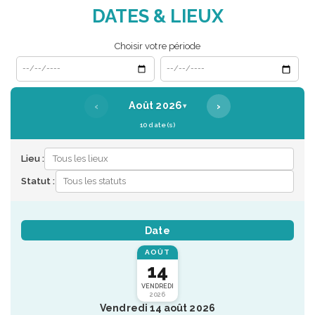
DATES & LIEUX
Choisir votre période
Date de début
Date de fin
‹
›
Août 2026
▾
10 date(s)
Lieu :
Statut :
Date
AOÛT
14
VENDREDI
2026
Vendredi 14 août 2026