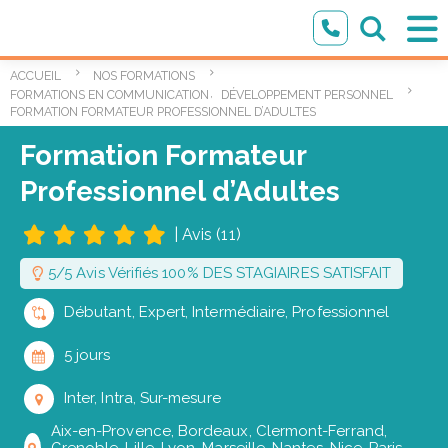
ACCUEIL
NOS FORMATIONS
,
FORMATIONS EN COMMUNICATION ÉCRITE ET ORALE
DÉVELOPPEMENT PERSONNEL
FORMATION FORMATEUR PROFESSIONNEL D’ADULTES
Formation Formateur
Professionnel d’Adultes
|
Avis (11)
5/5 Avis Vérifiés 100% DES STAGIAIRES SATISFAIT
Débutant, Expert, Intermédiaire, Professionnel
5 jours
Inter, Intra, Sur-mesure
Aix-en-Provence, Bordeaux, Clermont-Ferrand,
Grenoble, Lille, Lyon, Marseille, Nantes, Nice, Paris,