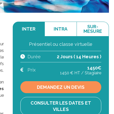
SUR-
INTER
INTRA
MESURE
ur
Présentiel ou classe virtuelle
es
Durée
2 Jours ( 14 Heures )
le
fs
1450€
Prix
s.
1450 € HT / Stagiaire
en
DEMANDEZ UN DEVIS
es
ue
CONSULTER LES DATES ET
VILLES
es