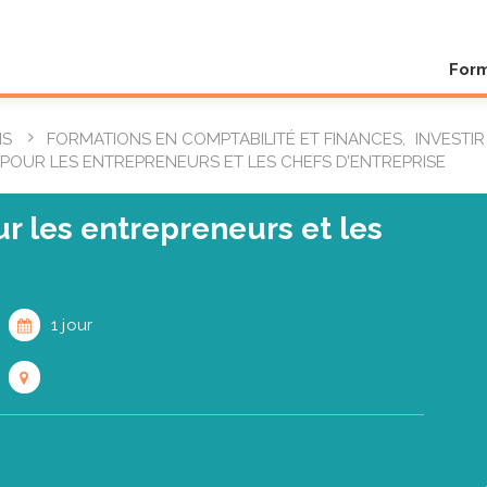
For
NS
FORMATIONS EN COMPTABILITÉ ET FINANCES
,
INVESTI
POUR LES ENTREPRENEURS ET LES CHEFS D’ENTREPRISE
r les entrepreneurs et les
1 jour