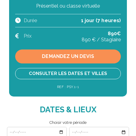
Présentiel ou classe virtuelle
Durée
1 jour (7 heures)
890€
Prix
890 € / Stagiaire
DEMANDEZ UN DEVIS
CONSULTER LES DATES ET VILLES
REF : PSY.1-1
DATES & LIEUX
Choisir votre période
Date de début
Date de fin