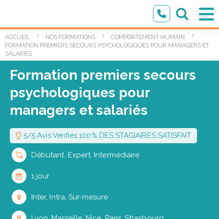
ACCUEIL
NOS FORMATIONS
COMPORTEMENT HUMAIN
FORMATION PREMIERS SECOURS PSYCHOLOGIQUES POUR MANAGERS ET
SALARIÉS
Formation premiers secours
psychologiques pour
managers et salariés
5/5 Avis Vérifiés 100% DES STAGIAIRES SATISFAIT
Débutant, Expert, Intermédiaire
1 jour
Inter, Intra, Sur-mesure
Lyon, Marseille, Nice, Paris, Strasbourg