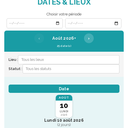
DATES & LIEUX
Choisir votre période
Date de début
Date de fin
‹
›
Août 2026
▾
25 date(s)
Lieu :
Statut :
Date
AOÛT
10
LUNDI
2026
Lundi 10 août 2026
(2 jours)