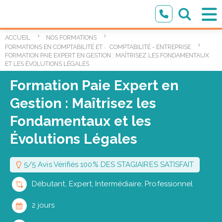
ACCUEIL
NOS FORMATIONS
,
FORMATIONS EN COMPTABILITÉ ET FINANCES
COMPTABILITÉ - ENTREPRISE
FORMATION PAIE EXPERT EN GESTION : MAÎTRISEZ LES FONDAMENTAUX
ET LES ÉVOLUTIONS LÉGALES
Formation Paie Expert en
Gestion : Maîtrisez les
Fondamentaux et les
Évolutions Légales
5/5 Avis Vérifiés 100% DES STAGIAIRES SATISFAIT
Débutant, Expert, Intermédiaire, Professionnel
2 jours