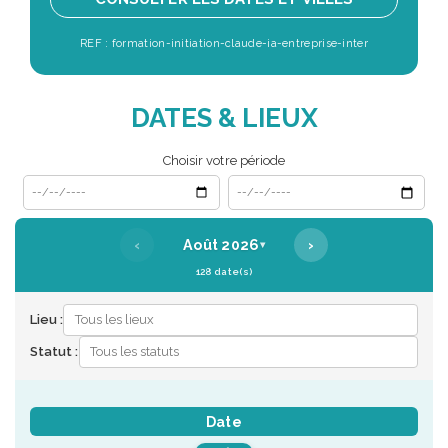
REF : formation-initiation-claude-ia-entreprise-inter
DATES & LIEUX
Choisir votre période
Date de début
Date de fin
‹
›
Août 2026
▾
128 date(s)
Lieu :
Statut :
Date