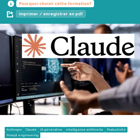
Pourquoi choisir cette formation?
Imprimer / enregistrer en pdf
Anthropic
Claude
IA générative
intelligence artificielle
Productivité
Prompt engineering