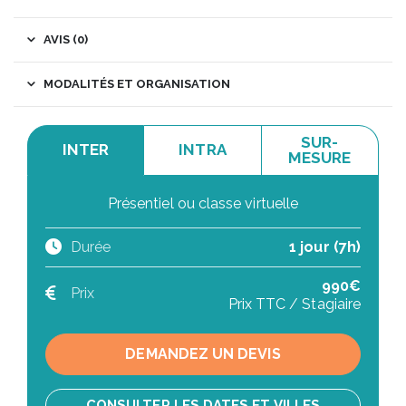
AVIS (0)
MODALITÉS ET ORGANISATION
SUR-
INTER
INTRA
MESURE
Présentiel ou classe virtuelle
Durée
1 jour (7h)
990€
Prix
Prix TTC / Stagiaire
DEMANDEZ UN DEVIS
CONSULTER LES DATES ET VILLES