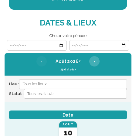
REF : FBHRLM-002
DATES & LIEUX
Choisir votre période
Date de début
Date de fin
‹
›
Août 2026
▾
25 date(s)
Lieu :
Statut :
Date
AOÛT
10