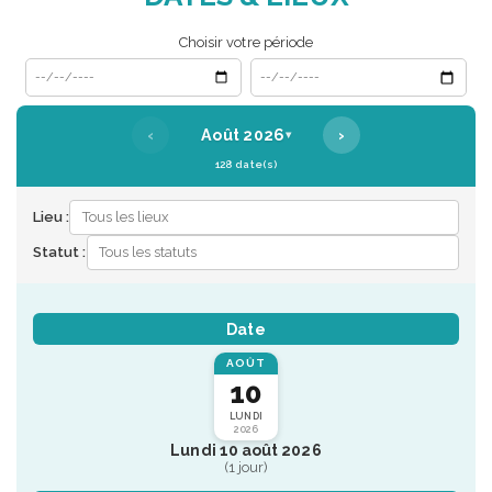
Choisir votre période
Date de début
Date de fin
‹
›
Août 2026
▾
128 date(s)
Lieu :
Statut :
Date
AOÛT
10
LUNDI
2026
Lundi 10 août 2026
(1 jour)