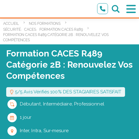
ACCUEIL
NOS FORMATIONS
,
,
SÉCURITÉ
CACES
FORMATION CACES R489
FORMATION CACES R489 CATÉGORIE 2B : RENOUVELEZ VOS
COMPÉTENCES
Formation CACES R489
Catégorie 2B : Renouvelez Vos
Compétences
5/5 Avis Vérifiés 100% DES STAGIAIRES SATISFAIT
Débutant, Intermédiaire, Professionnel
1 jour
Inter, Intra, Sur-mesure