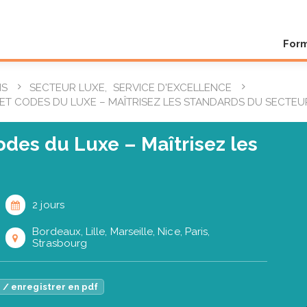
For
NS
SECTEUR LUXE
,
SERVICE D'EXCELLENCE
ET CODES DU LUXE – MAÎTRISEZ LES STANDARDS DU SECTEU
odes du Luxe – Maîtrisez les
2 jours
Bordeaux, Lille, Marseille, Nice, Paris,
Strasbourg
 / enregistrer en pdf