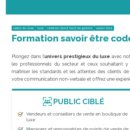
codes du luxe
luxe
relation client haut de gamme
savoir-être
Formation savoir être cod
Plongez dans l’
univers prestigieux du luxe
avec not
les professionnels du secteur et ceux souhaitant y
maîtriser les standards et les attentes des clients d
votre communication non-verbale et offrez une expérie
PUBLIC CIBLÉ
Vendeurs et conseillers de vente en boutique de
luxe
Managers et responsables de points de vente de