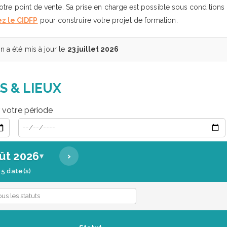
tre point de vente. Sa prise en charge est possible sous conditions
z le CIDFP
pour construire votre projet de formation.
 a été mis à jour le
23 juillet 2026
S & LIEUX
r votre période
Date de début
Date de fin
ût 2026
›
▾
25 date(s)