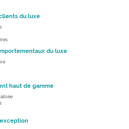
lients du luxe
e
ires
comportementaux du luxe
uxe
ient haut de gamme
alisée
s
’exception