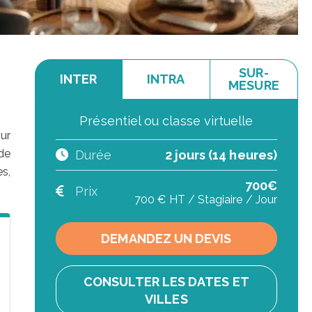
SUR-
INTER
INTRA
MESURE
Présentiel ou classe virtuelle
ur
de
Durée
2 jours (14 heures)
s,
700€
Prix
700 € HT / Stagiaire / Jour
DEMANDEZ UN DEVIS
CONSULTER LES DATES ET
VILLES