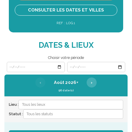
CONSULTER LES DATES ET VILLES
REF : LOG.1
DATES & LIEUX
Choisir votre période
Date de début
Date de fin
‹
›
Août 2026
▾
96 date(s)
Lieu :
Statut :