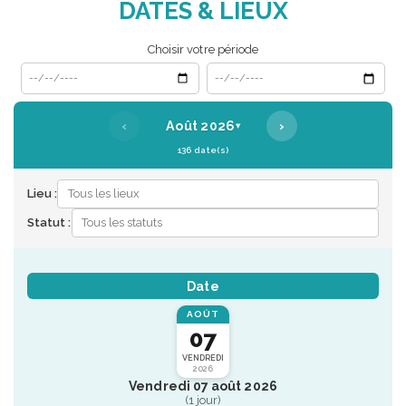
DATES & LIEUX
Choisir votre période
Date de début
Date de fin
‹
›
Août 2026
▾
136 date(s)
Lieu :
Statut :
Date
AOÛT
07
VENDREDI
2026
Vendredi 07 août 2026
(1 jour)